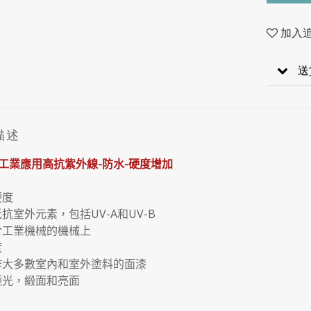
加入
送
描述
工業應用高抗紫外線-防水-硬度增加
硬度
抵抗室外元素，包括UV-A和UV-B
於工業機械的機械上
度
作大多數室內和室外塗料的面漆
啞光，緞面和亮面