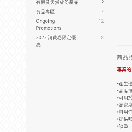
有機及天然成份產品
食品專區
Ongoing
12
Promotions
2023 消費卷限定優
8
惠
商品
專業的
•產生
•高度
•可用
•高密
•可用
•提供
•噴塗