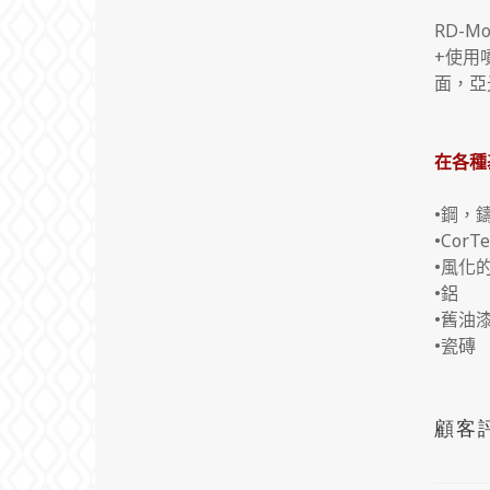
RD-
+使用
面，亞
在各種
•鋼，
•CorT
•風化
•鋁
•舊油
•瓷磚
顧客