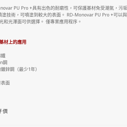
Monovar PU Pro +具有出色的耐磨性，可保護基材免受潮氣
噴塗技術，可噴塗到較大的表面。
RD-Monovar PU Pro
光和光澤面可供選擇。
僅專業應用程序。
基材上的應用
鑄鐵
en鋼
的鍍鋅鋼（最少1年）
漆表面
評價