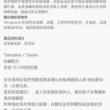
使用期間不需要安全防護措施，但是必須註意不能直接噴到眼睛或
嘴巴裏。如果接觸到眼睛或有意吸入液體，應使用大量清水沖洗和
稀釋患處，隨後立即去看醫生。
微生物的有效性
Vitroguard
有效對抗細菌、真菌、乙型和丙型肝炎，艾滋病，流感
®
病毒如H5N1、輪狀病毒和腺病毒.
產品活性成分
含有氯化銨，純凈水
“Sensitive +” Series
幼嫩配方
長達 72 小時的防護
安全適用於我們周圍需要多關心的敏感脆弱人群-例如嬰幼
兒（兒童玩具，
器具和遊樂區），老人和長期疾病的人。擦拭孩子在餐廳飲
食的接觸面，
對商場的洗手間進行殺菌，在醫生診所和醫院就診後的消