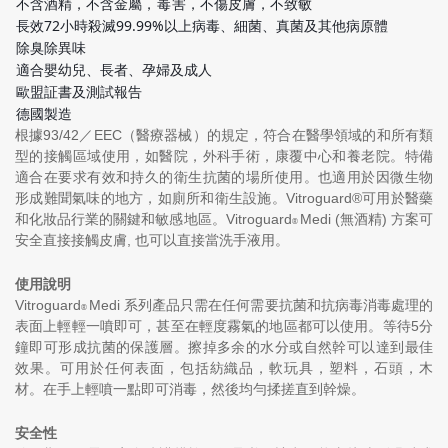
不含酒精，不含金屬，
毒
害，不傷皮膚，不致敏
長效72小時殺滅99.99%以上病毒、細菌、真菌及其他病原體
除臭除異味
適合嬰幼兒、長者、孕婦及成人
歐盟証書及測試報告
德國製造
根據93/42／EEC（醫療器械）的規定，符合在醫學領域的和所有類
型的接觸區域使用，如醫院，外科手術，康覆中心和養老院。特備
適合在要求有效和持久的衛生抗菌的場所使用。也適用於因微生物
形成難聞氣味的地方，如廁所和衛生設施。Vitroguard®可用於醫藥
和化妝品行業的關鍵和敏感地區。Vitroguard
Medi (無酒精) 方案可
®
安全直接接觸皮膚, 也可以直接當洗手液用。
使用說明
Vitroguard
Medi 系列產品只需在任何需要抗菌和抗病毒消毒處理的
®
表面上輕輕一噴即可，甚至在輕度霧氣的地區都可以使用。等待5分
鐘即可形成抗菌的保護層。擦掉多余的水分或自然幹可以達到最佳
效果。可用於任何表面，包括紡織品，軟玩具，塑料，石頭，木
材。在手上輕噴一點即可消毒，然後均勻揉搓直到幹燥。
安全性