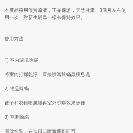
本產品採用優質原液，正品保證，天然健康，3個月左右使
用一次，對新生蟎蟲一樣有保持效果。
使用方法
1) 室內環境除蟎
將室內打掃乾淨，直接噴灑於蟎蟲棲息處
2) 物品除蟎
被子和衣物噴灑後再室外晾曬效果更佳
3) 空調除蟎
開啟空調，在進風口噴灑藥劑即可