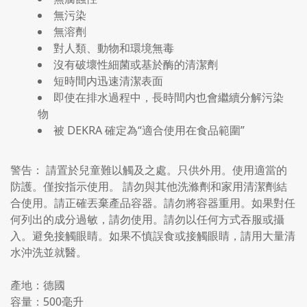
無污染
無溶劑
對人類、動物和環境無毒
沒有破壞性細菌或基於酶的清潔劑
短時間内迅速清潔表面
即使在排水過程中，長時間内也會繼續分解污染
物
被 DEKRA 確定為“適合使用在食品範圍”
警告： 請置於兒童難以觸及之處。只供外用。使用適當的
防護。僅按指示使用。 請勿與其他洗滌劑和家用清潔劑結
合使用。請正確丟棄產品容器。請勿將容器重用。如果對任
何列出的成分過敏，請勿使用。請勿以任何方式吞服或攝
入。避免接觸眼睛。如果不慎誤食或接觸眼睛，請用大量清
水沖洗並就醫。
產地：德國
容量：500毫升