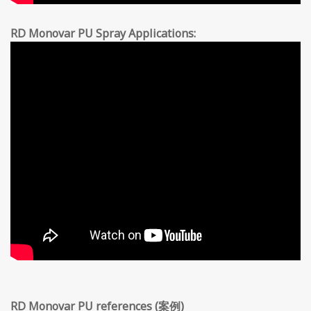
RD Monovar PU Spray Applications:
RD Monovar PU references (案例)