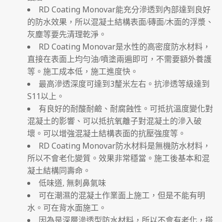
RD Coating Monovar
能充分滲透到內部達到良好
的防水效果，所以混凝土結構
表面/
磚面/木面的浮漿、
灰塵等要先清理乾淨。
RD Coating Monovar
是水性的高密度防水材料，
直接在表面上均勻油/噴塗兩遍即可，不需要額外養護
等。施工成本低，施工進度快。
3
最高滲透深度可達到
釐米左右。抗滲透等級達到
S11
以上。
有良好的耐酸耐鹼、耐腐蝕性。可抵抗溫度變化對
混凝土的影響、可以抵抗氧離子對混凝土的滲入破
壞。可以增強混凝土結構表面的抗壓強度等。
RD Coating Monovar
防水材料是無機防水材料，
所以不會老化變質。效果非常穩當。施工後基本和混
凝土結構同壽命。
低味道, 無刺鼻氣味
可在潮濕的混凝土作業面上施工，但是不能有明
水。可在背水面施工。
因為是深層滲透型防水材料，所以不會有老化，搭