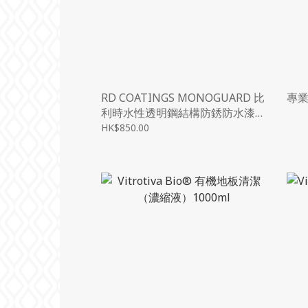
RD COATINGS MONOGUARD 比
專
利時水性透明鋼結構防銹防水漆
油/塗料/膜, 2.5
HK$850.00