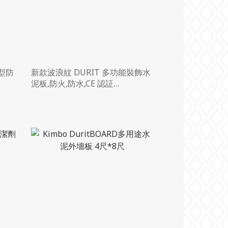
透型防
新款波浪紋 DURIT 多功能裝飾水
泥板,防火,防水,CE 認証
(L2400MM*W1200MM*H8MM)
4FT*8FT