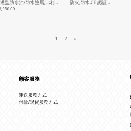
透型防水油/防水塗層,比利時
防火,防水,CE 認証
,10L
(L1200MM*W1200MM*H8
,950.00
4FT*4FT
1
2
»
顧客服務
運送服務方式
付款/退貨服務方式