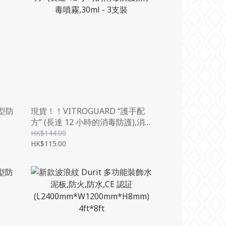
透型防
現貨！！VITROGUARD “護手配
方” (長達 12 小時的消毒防護),消
毒噴霧,30ML - 3支裝
HK$144.00
HK$115.00