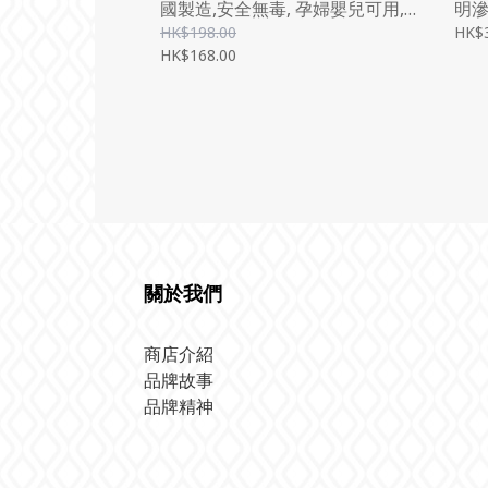
國製造,安全無毒, 孕婦嬰兒可用,
明滲
300ML
制造
HK$198.00
HK$3
HK$168.00
關於我們
商店介紹
品牌故事
品牌精神