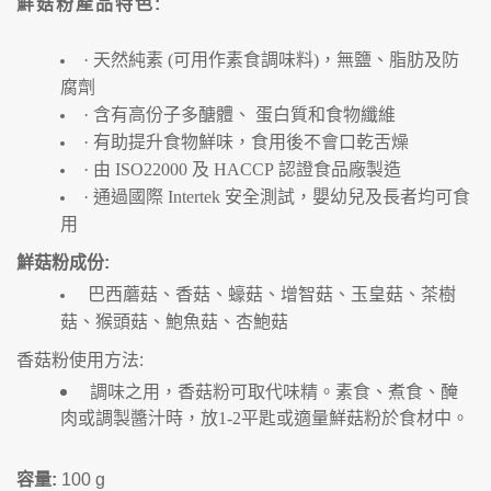
鮮菇粉產品特色
:
·
天然純素
(
可用作素食調味料
)
，無鹽、脂肪及防
腐劑
·
含有高份子多醣體、
蛋白質和食物纖維
·
有助提升食物鮮味，食用後不會口乾舌燥
·
由
ISO22000
及
HACCP
認證食品廠製造
·
通過國際
Intertek
安全測試，嬰幼兒及長者均可食
用
鮮菇粉成份
:
巴西蘑菇、香菇、蠔菇、增智菇、玉皇菇、茶樹
菇、猴頭菇、鮑魚菇、杏鮑菇
香菇粉使用方法
:
調味之用，香菇粉可取代味精。素食、煮食、醃
肉或調製醬汁時，放
1-2
平匙或適量鮮菇粉於食材中。
容量
:
100 g