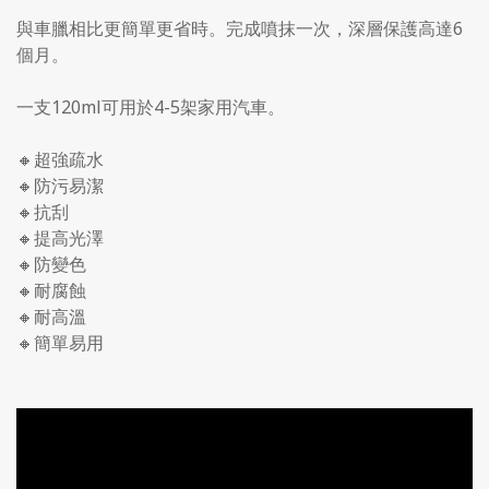
與車臘相比更簡單更省時。完成噴抹一次，深層保護高達6
個月。
一支120ml可用於4-5架家用汽車。
🔸超強疏水
🔸防污易潔
🔸抗刮
🔸提高光澤
🔸防變色
🔸耐腐蝕
🔸耐高溫
🔸簡單易用