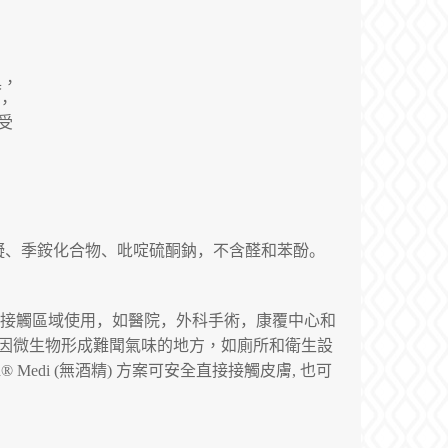
具，
，
受
凝、季銨化合物、吡啶硫酮鈉，不含醛和苯酚。
接觸區域使用，如醫院，外科手術，康覆中心和
因微生物形成難聞氣味的地方，如廁所和衛生設
d® Medi (
無酒精
)
方案可安全直接接觸皮膚
,
也可