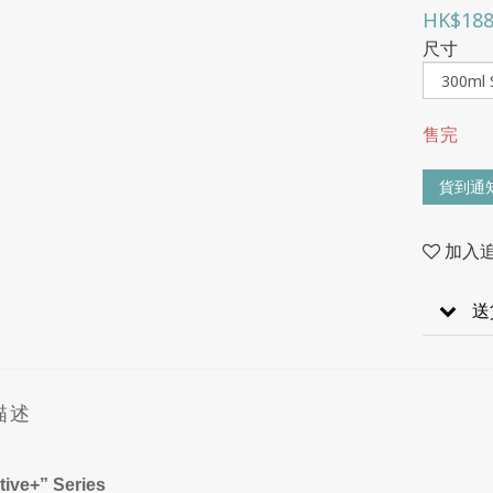
HK$188
尺寸
售完
貨到通
加入
送
描述
tive+” Series