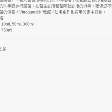
遊樂區），老人和長期疾病的人。擦拭孩子在餐廳飲食的接觸面
的洗手間進行殺菌，在醫生診所和醫院就診後的消毒，確保您不
菌的傷害。
Vitroguard® “
敏感
+”
幼嫩系列也適用於家中寵物。
格
: 10ml, 50ml, 300ml
: 750ml
更多