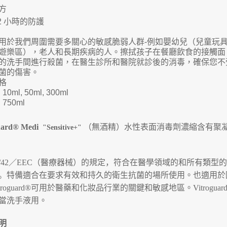
方
2
小時的防護
用於我們周圍需要多關心的敏感脆弱人群
-
例如嬰幼兒（兒童玩
遊樂區），老人和長期疾病的人。擦拭孩子在餐廳飲食的接觸面
的洗手間進行殺菌，在醫生診所和醫院就診後的消毒，確保您不
菌的傷害。
格
: 10ml, 50ml, 300ml
: 750ml
uard® Medi
（無酒精）水性表面消毒劑濃縮含有聚
"Sensitive+"
/42
／
EEC
（醫療器械）的規定，符合在醫學領域的和所有類型的
。
特備適合在要求有效和持久的衛生抗菌的場所使用。也適用於
troguard®
可用於醫藥和化妝品行業的關鍵和敏感地區。
Vitroguar
當洗手液用。
明