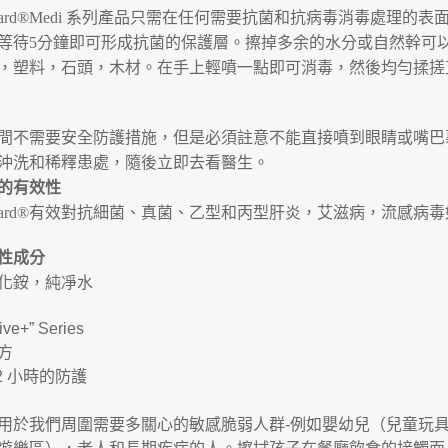
uard®Medi
系列產品只需在任何需要抗菌和抗病毒消毒處理的表
等待
5
分鐘即可形成抗菌的保護層。擦掉多余的水分或自然幹可
，塑料，石頭，木材。在手上輕噴一點即可消毒，然後均勻揉搓
間不需要安全防護措施，但是必須註意不能直接噴到眼睛或嘴巴
沖洗和稀釋患處，隨後立即去看醫生。
的有效性
ard®
有效對抗細菌、真菌、乙型和丙型肝炎，艾滋病，流感病毒
性成分
化銨，純凈水
ive+” Series
方
2
小時的防護
用於我們周圍需要多關心的敏感脆弱人群
-
例如嬰幼兒（兒童玩