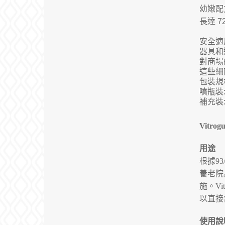
幼嫩配
長達
7
安全適
器具和
對商場
這些細
包裝規
噴瓶裝
補充裝
Vitrog
用途
根據
93
養老院
施。
Vi
以直接
使用說