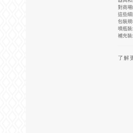
器具和
對商場
這些細
包裝規
噴瓶裝
補充裝
了解