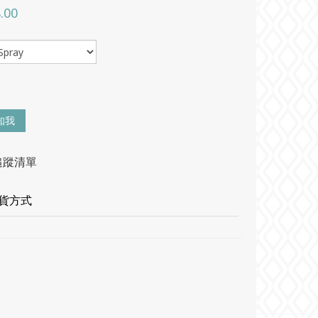
.00
知我
追蹤清單
貨方式