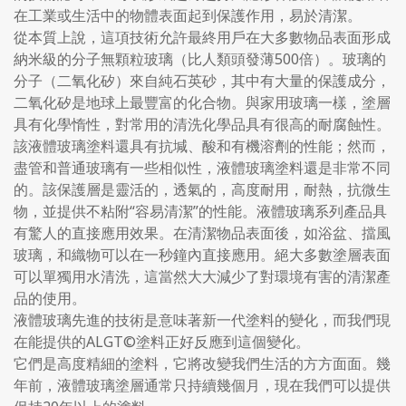
在工業或生活中的物體表面起到保護作用，易於清潔。
從本質上說，這項技術允許最終用戶在大多數物品表面形成
納米級的分子無顆粒玻璃（比人類頭發薄500倍）。玻璃的
分子（二氧化矽）來自純石英砂，其中有大量的保護成分，
二氧化矽是地球上最豐富的化合物。與家用玻璃一樣，塗層
具有化學惰性，對常用的清洗化學品具有很高的耐腐蝕性。
該液體玻璃塗料還具有抗堿、酸和有機溶劑的性能；然而，
盡管和普通玻璃有一些相似性，液體玻璃塗料還是非常不同
的。該保護層是靈活的，透氣的，高度耐用，耐熱，抗微生
物，並提供不粘附“容易清潔”的性能。液體玻璃系列產品具
有驚人的直接應用效果。在清潔物品表面後，如浴盆、擋風
玻璃，和織物可以在一秒鐘內直接應用。絕大多數塗層表面
可以單獨用水清洗，這當然大大減少了對環境有害的清潔產
品的使用。
液體玻璃先進的技術是意味著新一代塗料的變化，而我們現
在能提供的ALGT©塗料正好反應到這個變化。
它們是高度精細的塗料，它將改變我們生活的方方面面。幾
年前，液體玻璃塗層通常只持續幾個月，現在我們可以提供