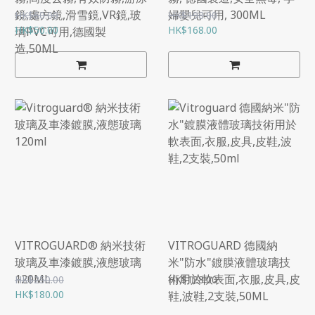
鏡,處方鏡,滑雪鏡,VR鏡,玻
婦嬰兒可用, 300ML
HK$60.00
HK$198.00
HK$50.00
HK$168.00
璃PVC可用,德國製
造,50ML
VITROGUARD® 納米技術
VITROGUARD 德國納
玻璃及車漆鍍膜,液態玻璃
米"防水"鍍膜液體玻璃技
120ML
術用於軟表面,衣服,皮具,皮
HK$250.00
HK$128.00
HK$180.00
鞋,波鞋,2支裝,50ML